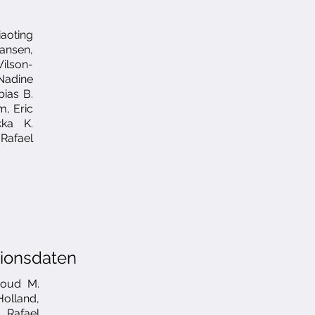
n
iaoting
ansen,
Wilson-
Nadine
bias B.
, Eric
kka K.
Rafael
tionsdaten
moud M.
Holland,
 Rafael