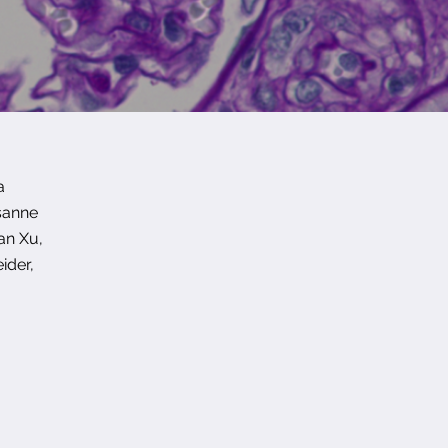
a
sanne
ian Xu,
ider,