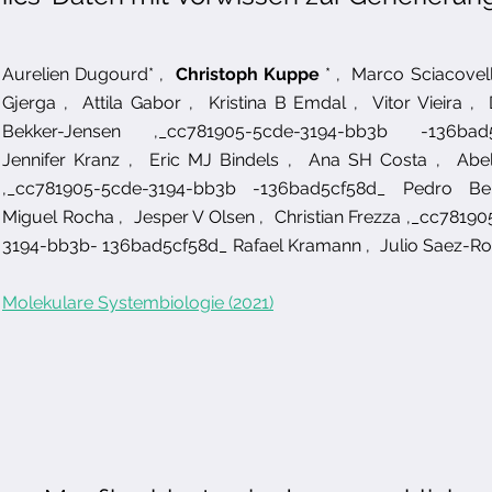
Aurelien Dugourd*
,
Christoph Kuppe
*
,
Marco Sciacovell
Gjerga
,
Attila Gabor
,
Kristina B Emdal
,
Vitor Vieira
,
Bekker-Jensen
,_cc781905-5cde-3194-bb3b -136bad5
Jennifer Kranz
,
Eric MJ Bindels
,
Ana SH Costa
,
Abe
,_cc781905-5cde-3194-bb3b -136bad5cf58d_
Pedro Bel
Miguel Rocha
,
Jesper V Olsen
,
Christian Frezza
,_cc78190
3194-bb3b- 136bad5cf58d_
Rafael Kramann
,
Julio Saez-R
Molekulare Systembiologie (2021)