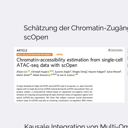
Schätzung der Chromatin-Zugäng
scOpen
Kausale Integration von Multi-O