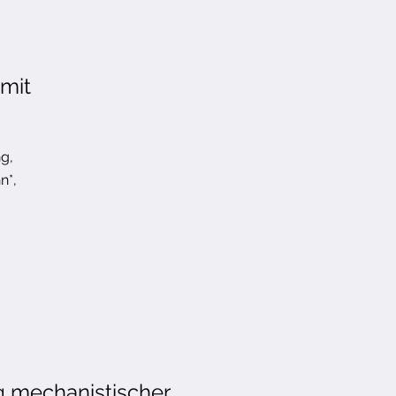
mit
g,
n*,
g mechanistischer