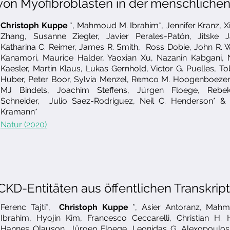
von Myofibroblasten in der menschliche
Christoph Kuppe
*, Mahmoud M. Ibrahim*, Jennifer Kranz, X
Zhang, Susanne Ziegler, Javier Perales-Patón, Jitske J
Katharina C. Reimer, James R. Smith, Ross Dobie, John R. 
Kanamori, Maurice Halder, Yaoxian Xu, Nazanin Kabgani, 
Kaesler, Martin Klaus, Lukas Gernhold, Victor G. Puelles, To
Huber, Peter Boor, Sylvia Menzel, Remco M. Hoogenboezem
MJ Bindels, Joachim Steffens, Jürgen Floege, Rebe
Schneider, Julio Saez-Rodriguez, Neil C. Henderson* & 
Kramann*
Natur (2020)
CKD-Entitäten aus öffentlichen Transkrip
Ferenc Tajti*,
Christoph Kuppe
*, Asier Antoranz, Mah
Ibrahim, Hyojin Kim, Francesco Ceccarelli, Christian H. 
Hannes Olauson, Jürgen Floege, Leonidas G. Alexopoulos,