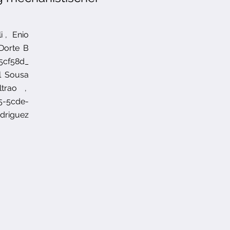
i
,
Enio
Dorte B
cf58d_
l Sousa
trao
,
5-5cde-
odriguez